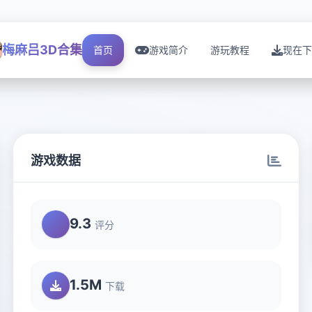
梅麻吕3D合集
首页
游戏简介
游玩教程
现在下
游戏数据
9.3
评分
1.5M
下载