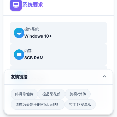
淋。
系统要求
操作系统
Windows 10+
内存
8GB RAM
显卡
友情链接
GTX 1060
绯月修仙传
极品采花郎
美德v外传
存储空间
50GB
请成为最能干的VTuber吧！
特工17安卓版