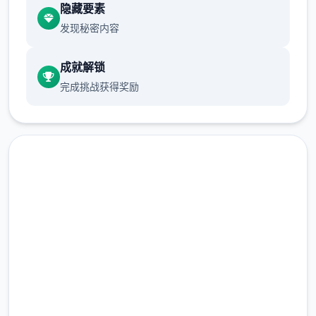
隐藏要素
发现秘密内容
“覆盖法”。这是超简单的安装方法，但除非您
事先复制原始文件，否则您将无法将程序恢复
成就解锁
到安装前的状态。
完成挑战获得奖励
高速下载 AI少女|MOD
不覆盖文件而只是将文件添加到AI零星女程序
配置文件夹的模组也称为 HardMod，以区别
完整版游戏，免费体验
于 zipmod。
2.3M+
Zipmod
总下载量