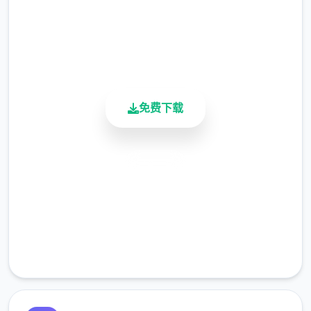
4.9/5
这是那个无需解压即可运行的模组，文件扩展
用户评分
名为 .zipmod（或简称 .zip）。这样做的好处
900K+
是，您可以安装和卸载模组，而无需修改程序
活跃用户
配置文件，只需将它们放在指定的文件夹中即
可。
免费下载
安全下载
高速安装
完全免费
回滚到之前的状态很容易，但您需要事先准备
客服支持
好 BepInEx 及其插件“Sideloader” 。