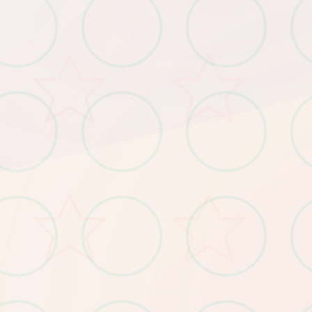
​：Win7/4G内存/核显HD520
​：Win11/16G内存/GTX1660
​：需预留5GB（含后续更新缓存）
​超低配置​
​
​推荐配置​
​
​存储空间​
​