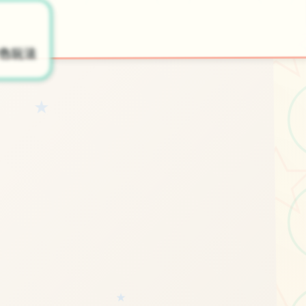
✒️
📀
开始游戏
色玩法
★
★