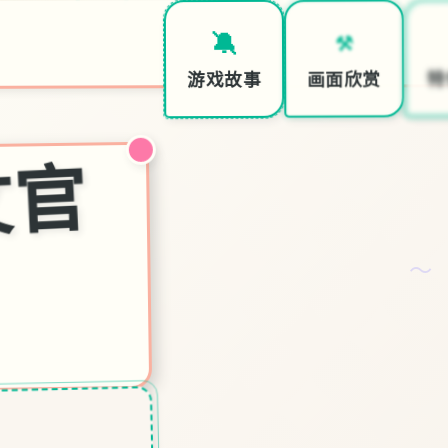
⚒️
🔕
特
画面欣赏
游戏故事
催
p|
中
文
官
～