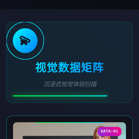
💫
视觉数据矩阵
沉浸式视觉体验扫描
DATA-01