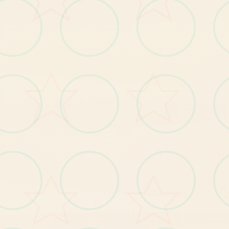
怪物150种以上
各主角的竞技点阵图
各
主
角
的
立
绘
以
及
各
表
情
差
分
有怪物图鉴
本
作
品
於 2023
年 9
月 1
日
推
出
後
就
突
破
了 10
套
大
作
為
年
度
神
作
於
登
上 Steam
的
國
際
台
！
這
次 Steam
版
發
行
同
時
包
了 DLC1
的
追
加
容
，
額
新
增
了
戰
鬥
、
情
、
大
量 CG
以
及
追
加
具
，
想
體
驗
目
前
的
独
详
尽
升
版
建
議
同
時
手
，
也
可
以
等
待 DLC2
的
出
消
息
關
，
舞
。