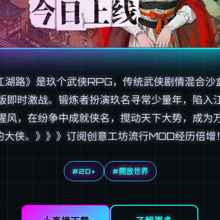
江湖路》是玖个武侠RPG，传统武侠剧情混合沙
版即时激战。锻炼者扮演玖名寻常少量年，陷入
腥风，在纷争中成就侠名，搅动天下大势，成为
的大侠。》》》订阅创意工坊流行MOD经历倍增
#2D+
#開放世界