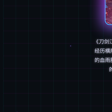
《刀剑
经历横
的血雨