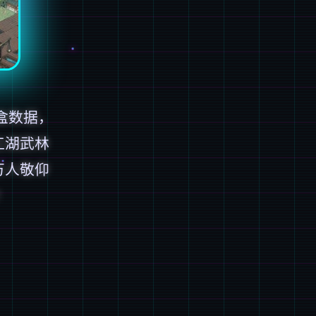
盒数据，
江湖武林
万人敬仰
！