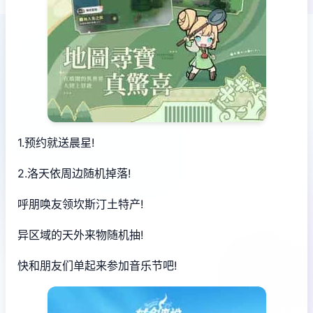
1.预约就送晨星!
2.洛天依周边随机掉落!
呼朋唤友领坎斯汀土特产!
异区域的天外来物随机抽!
快和朋友们单起来参加音乐节吧!