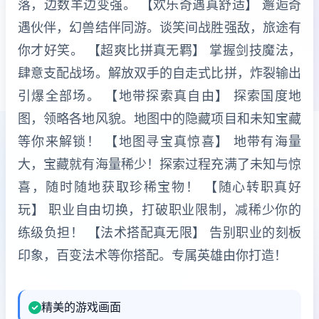
落，边数羊边变强。 【欢乐奇遇真舒适】 邂逅奇
遇伙伴，幻兽结伴同游。谈笑间战胜强敌，旅途有
你才好笑。 【超爽比拼真无羁】 掌握剑技魔法，
肆意支配战场。解放双手的自走式比拼，炸裂输出
引爆全部场。 【地带探索真自由】 探索国度地
图，领略各地风貌。地图中的隐藏项目和未知宝藏
等你来解锁！ 【地图寻宝真惊喜】 地带有海量
大，宝藏就有海量稀少！探索过程充满了未知与惊
喜，随时随地获取珍稀宝物！ 【随心转职真好
玩】 职业自由切换，打破职业限制，减稀少你的
练级负担！ 【法术搭配真无限】 告别职业的刻板
印象，百变法术等你搭配。专属英雄由你打造！
精美的游戏画面