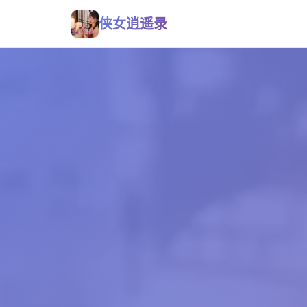
侠女逍遥录