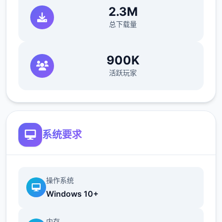
熟悉枪械
：前往靶场试用不同枪械，熟悉
2.3M
其后坐力、射速和精准度等特性，选择适
总下载量
合自己的枪械。
配件搭配
：为枪械装配合适的配件，如消
900K
音器用于偷袭，瞄准镜用于提高射击精
活跃玩家
度。
系统要求
操作系统
Windows 10+
内存