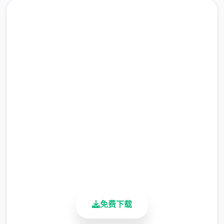
M40，还有手榴弹、C4炸药包、LAW和空袭
用激光指示器。
即刻下载 三角洲部队单机游戏
完整版游戏，免费体验
2.3M+
总下载量
4.9/5
用户评分
900K+
活跃用户
产品基础玩法
干员与兵种
：参与者扮演不同的干员，分
免费下载
为突击、支援、工程、侦察大量个类兵
种，逐个个兵种都有相符的增益效果和特