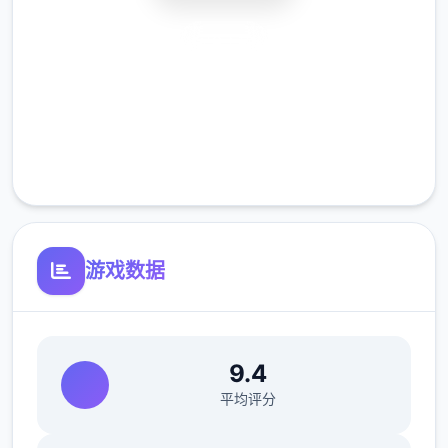
殊方法。
安全下载
危险行动模式
：参与者组队深入地图，搜
高速安装
刮高价值物资，如“曼德尔砖”，并前往撤离
点成功撤离，以获取战利品。
完全免费
关键技巧与建议
客服支持
游戏数据
9.4
了解地图与物资
：熟悉地图上的物资刷新
平均评分
点，建筑物和资源区是搜刮的好地方。