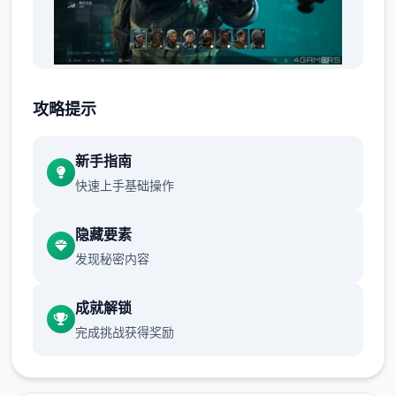
产品中有大量的委托，其中大部分都是在城市
攻略提示
以外地区。类型包括消灭敌对势力，拯救人
质，拦截敌军车队，逮捕或刺杀特定对象（如
新手指南
敌军领袖），保证某二友军领袖的安全部无毒
快速上手基础操作
等。
隐藏要素
发现秘密内容
武器
在原版DF1中，那个参与者的随身武器有：匕
成就解锁
首和手枪（可选High Standard HDM、或
完成挑战获得奖励
M1911）、主要攻击武器可选（加装HK
MP5、M4、M203、M249 SAW、M82）、