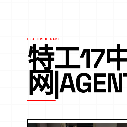
FEATURED GAME
特工17
网|AGEN