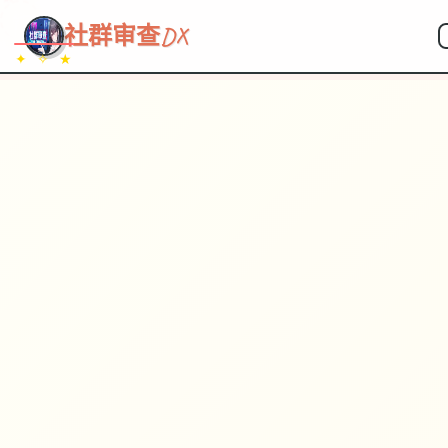
~~~
★
♡
✦
✧
♥
~
→
↗
社群审查DX
✦ ✧ ★