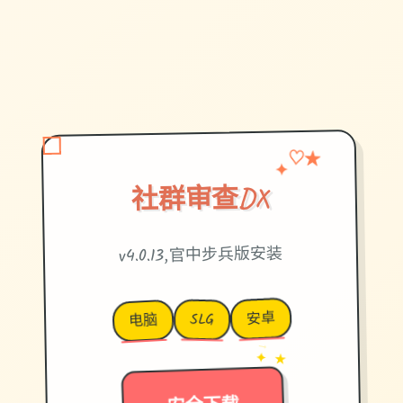
♡
✦
★
社群审查DX
v4.0.13,官中步兵版安装
安卓
SLG
电脑
→
✦ ★