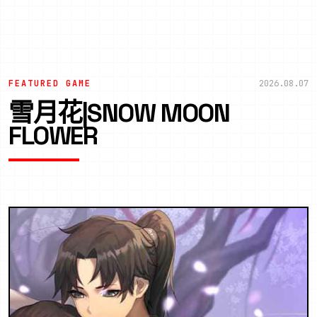
FEATURED GAME
2026.08.07
雪月花|SNOW MOON
FLOWER