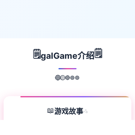
🗒️
🗒️
galGame介绍
🟢
🔴
🟣
🟡
🔵
📖
游戏故事
✨
水电工幻想单位扩展 DLC 第二弹！无偿畅享