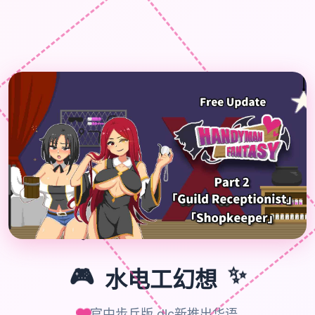
🎮
✨
🎮
水电工幻想
官中步兵版,dlc新推出华语