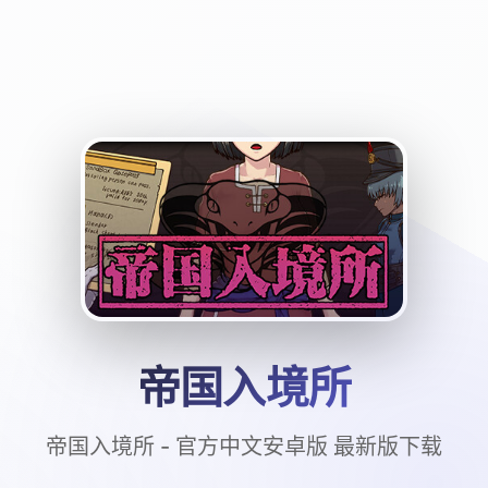
帝国入境所
帝国入境所 - 官方中文安卓版 最新版下载