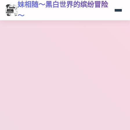
妹相随～黑白世界的缤纷冒险
～