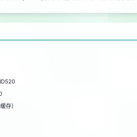
HD520
0
新缓存）