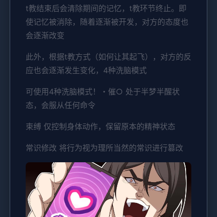
t教结束后会清除期间的记忆，t教环节终止。即
使记忆被消除，随着逐渐被开发，对方的态度也
会逐渐改变
此外，根据t教方式（如何让其起飞），对方的反
应也会逐渐发生变化，4种洗脑模式
可使用4种洗脑模式！・催○ 处于半梦半醒状
态，会服从任何命令
束缚 仅控制身体动作，保留原本的精神状态
常识修改 将行为视为理所当然的常识进行篡改