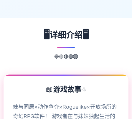
🖥️
🖥️
详细介绍
🟢
🔴
🟣
🟡
🔵
📖
游戏故事
✨
妹与同居×动作争夺×Roguelike×开放场所的
奇幻RPG软件！ 游戏者在与妹妹独起生活的
同时，在地下城里扮演独自奇遇者。 为了治