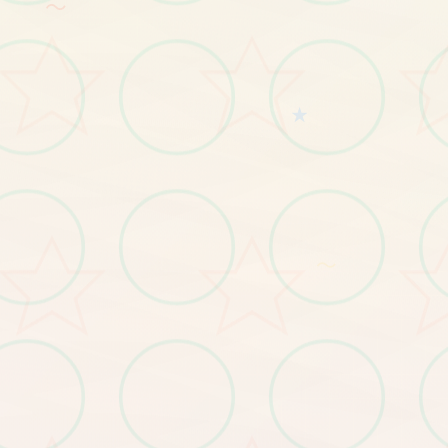
～
★
～