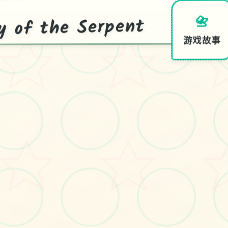
f the Serpent
📇
游戏故事
 of
t