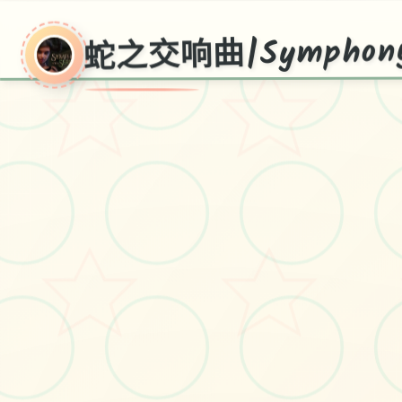
蛇之交响曲|Symphony o
蛇
之
交
响
曲|Sy
mphony
the Serpen