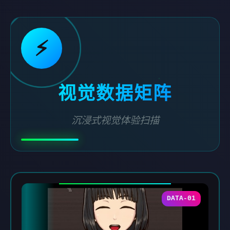
⚡
视觉数据矩阵
沉浸式视觉体验扫描
DATA-01