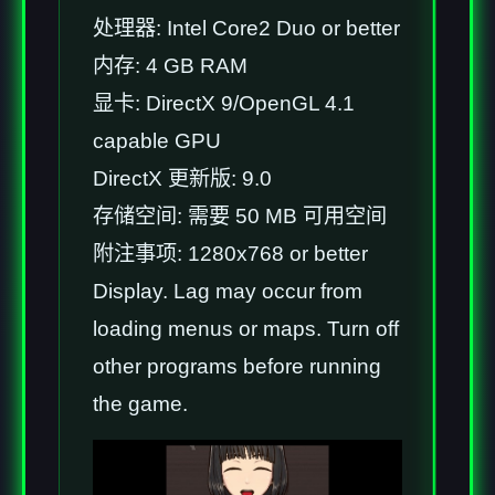
处理器: Intel Core2 Duo or better
内存: 4 GB RAM
显卡: DirectX 9/OpenGL 4.1
capable GPU
DirectX 更新版: 9.0
存储空间: 需要 50 MB 可用空间
附注事项: 1280x768 or better
Display. Lag may occur from
loading menus or maps. Turn off
other programs before running
the game.