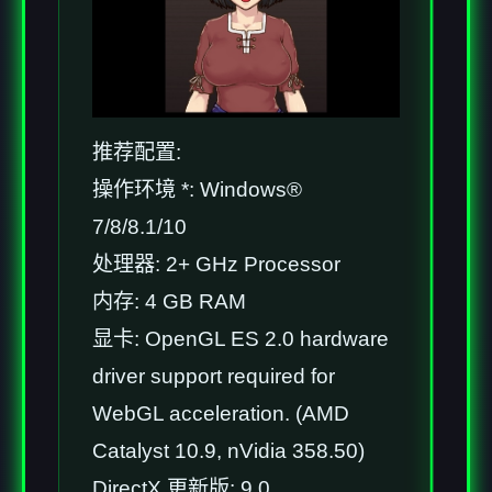
推荐配置:
操作环境 *: Windows®
7/8/8.1/10
处理器: 2+ GHz Processor
内存: 4 GB RAM
显卡: OpenGL ES 2.0 hardware
driver support required for
WebGL acceleration. (AMD
Catalyst 10.9, nVidia 358.50)
DirectX 更新版: 9.0