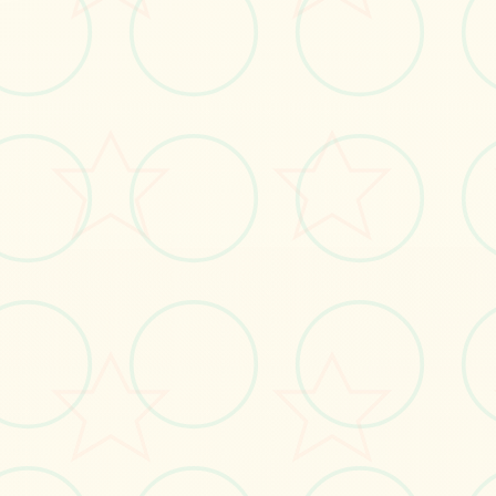
🗳️
画面艺术展