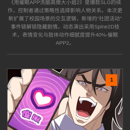
《用催眠APP洗脑高傲大小姐2》是爆款SLG的续
作，控制者通过策略性选择影响人物关系。本次更
新扩展了校园场景的交互逻辑，新增的“社团活动”
事件链解锁隐藏剧情。动态演出采用Spine2D技
术，表情变化与肢体动作细腻度提升40%-催眠
APP2。
1