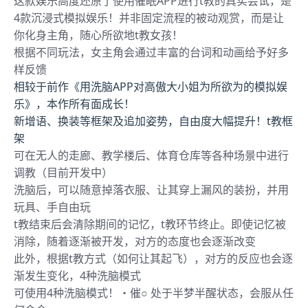
这款娱乐高度还原了使用催眠APP进行t教的真实尝试，是
4款沉浸式模拟娱乐！并非固定流程的被动观赏，而是让
你化身主角，随心所欲地t教女孩！
根据不同玩法，女主角会通过丰富的台词和动画给予好多
样反馈
相较于前作《用洗脑APP对高傲大小姐为所欲为的模拟娱
乐》，本作所有面成长！
新增语、换装等框架及追加姿势，自由度大幅提升！t教框
架
可在无人的走廊、教学楼后、体育仓库等各种场景中进行
调教（目前开发中）
洗脑后，可以随意掉落衣服、让其穿上漏风的装扮，并用
玩具、手自由玩
t教结束后会清除期间的记忆，t教环节终止。即使记忆被
消除，随着逐渐被开发，对方的态度也会逐渐改变
此外，根据t教方式（如何让其起飞），对方的反应也会逐
渐发生变化，4种洗脑模式
可使用4种洗脑模式！・催○ 处于半梦半醒状态，会服从任