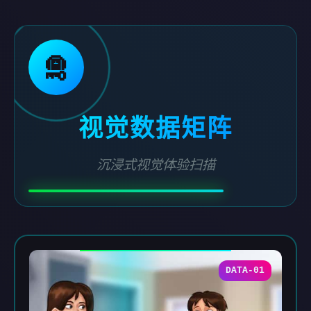
🛅
视觉数据矩阵
沉浸式视觉体验扫描
DATA-01