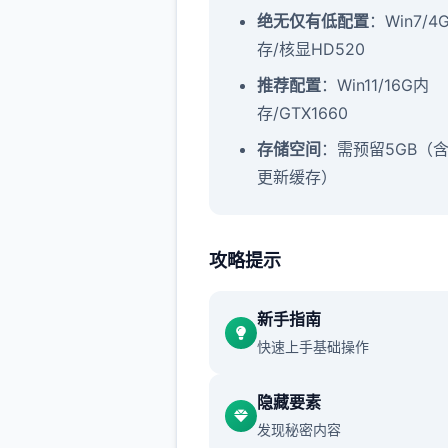
​绝无仅有低配置​
​：Win7/4
存/核显HD520
​推荐配置​
​：Win11/16G内
存/GTX1660
​存储空间​
​：需预留5GB（
更新缓存）
攻略提示
催眠app窍门：
新增chuang戏功能
新手指南
快速上手基础操作
当前可以进行床戏教学了
隐藏要素
发现秘密内容
体育仓库和保健室均可触发chu