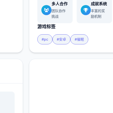
多人合作
成就系统
多
团队协作
丰富的奖
挑战
励机制
游戏标签
#pc
#安卓
#催眠
现在下载 催眠app|中文
官网