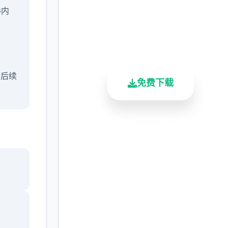
完整版游戏，免费体验
G内
2.3M+
4.9/5
900K+
总下载量
用户评分
活跃用户
含后续
免费下载
安全下载
高速安装
完全免费
客服支持
ang