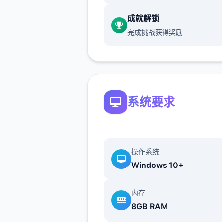
戏，但目前体育仓库尚未实装
成就解锁
保健室原本计划在特定时机解
完成挑战获得奖励
但为方便进度报告版体会，现
为主角等级≥10时开放
系统要求
操作系统
新增毛剃除功能
Windows 10+
当前可以用剃刀自由修剪毛形
内存
该功能其实早已开发胜利，但
8GB RAM
添加到UI中，此前无法在正式