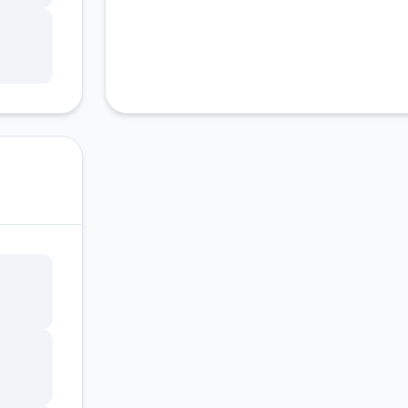
锁，
调整
状
因未
产品