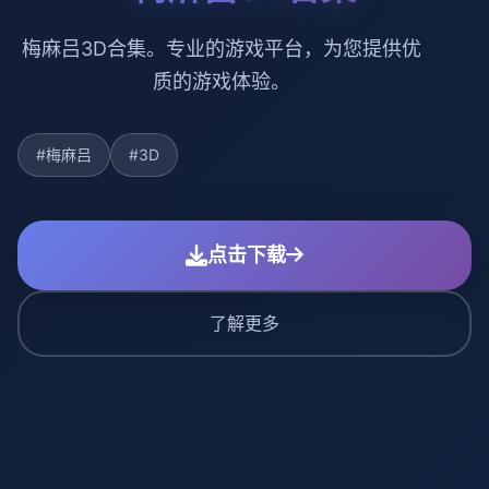
梅麻吕3D合集。专业的游戏平台，为您提供优
质的游戏体验。
#梅麻吕
#3D
点击下载
了解更多