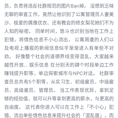
员，负责将违反社群规范的图片Ban掉。 没想到乏味
无聊的审查工作，竟然让他识别了公寓管理员人妻美
沙、极爱的偶像优衣、还有教会的修女梨花她们不为
人知的秘密。 同单时间，悠斗也识别当他在工作上
犯错，将情色信息不小心流出， 公寓周遭的人们以
及电视上播报的新闻信息似乎渐渐进入有单些不对
劲。 好像整个社会的道德界线变得混乱，大家越来
越性开放… 娱乐信息 在分别天的肆个时段单边工作
赚钱提升职等，单边探索城市与NPC对话。 社群审
查员总共有5个职等，从实习生、初级雇员、中级雇
员、高级雇员、管理员。 当工作表现优异，拿到足
够的经验值，就可以升等拿到更高的薪水，与更高的
自由度。 这代表你进入可以在工作上「不小心」犯
错，流出单些情色信息来提升社会的「混乱度」，而