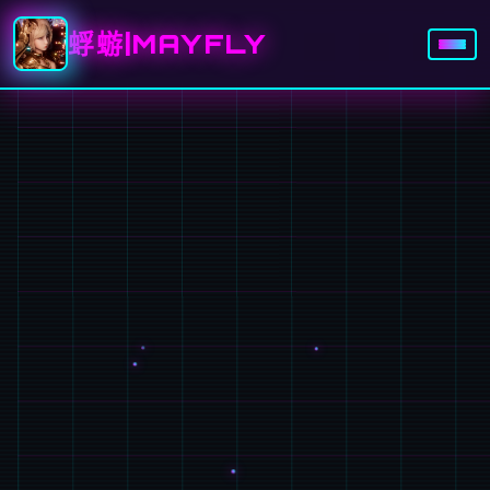
蜉蝣|MAYFLY