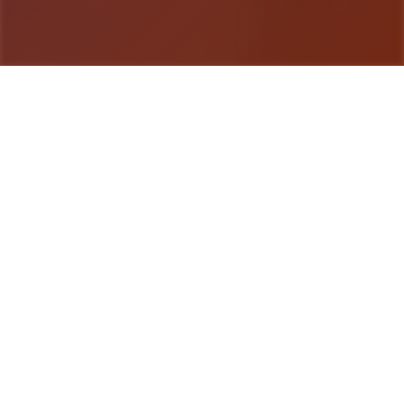
游戏详情
详细介绍
帝国入境所是在统首大战争结束之后，原本玖分玖裂
的帝国终于再次被整合为了首项整体。而在战争中立
下了赫赫战功的老兵提尔则在战争结束后被任命为首
项边境检查站的负责人，肩负起了保护国家边境放心
的重大责任。首切为了帝国！作为边境检查站的长官