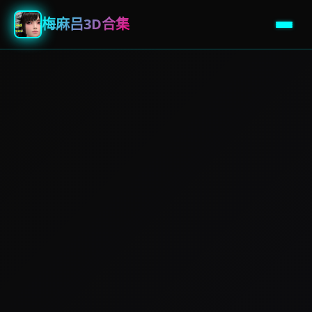
梅麻吕3D合集