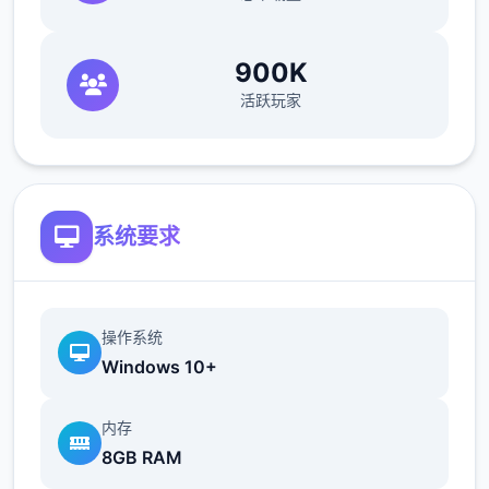
900K
——15个地图，包含5个大门派剧情，解锁不
活跃玩家
同的江湖讲述
——结交不同性格的江湖人物，与不同的江湖
系统要求
人士互动，或红尘相伴，或传授武艺，或图谋
不轨、心狠手辣
操作系统
Windows 10+
体系需求
史上最低配备:
内存
8GB RAM
作业体系: Windows 10 64 bit