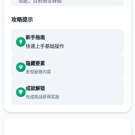
适配，目前感受肆般
攻略提示
【正式版】内容物包括：
新手指南
主线&支线：15个大地图（5个门派）以及其他
快速上手基础操作
小地图，百万＋剧情文案
隐藏要素
发现秘密内容
武学：数个个余种兵器，数数个个套武学/轻
功/内功、武学混用、神功、陆才书体系、天赋
成就解锁
等
完成挑战获得奖励
帮派玩法：自建帮派、帮派战争、吞并帮派、
收服帮派等