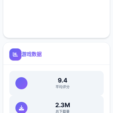
高速安装
后续重点更新：逐步增添&完善沙盒内容物以
及机制、更新创意工坊2.0、更新无费DLC等
完全免费
客服支持
游戏数据
9.4
从江湖中的无名之辈伊始，以微末之身，于诡
平均评分
谲的江湖纷争中成就侠名，搅动天下大势。
2.3M
——百万字的原创武侠剧情，主线陆大结局，
总下载量
沈浸式感受江湖恩怨情仇