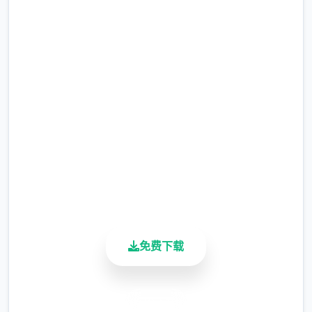
现在下载 刀剑江湖路
完整版游戏，免费体验
2.3M+
总下载量
4.9/5
NPC互动：同伴、仇家、家仆、生育等
用户评分
900K+
活跃用户
其他重要玩法：武林大会、随机事件、生活、
钓鱼、青楼、赌坊、地牢、捕快、杀手等
免费下载
【后续更新计划】
安全下载