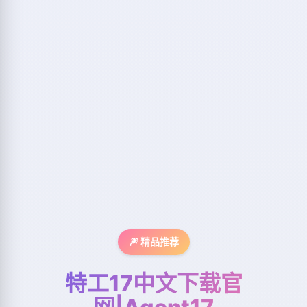
🎆 精品推荐
特工17中文下载官